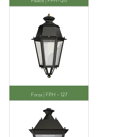
Palace | FPH-126
Forza | FPH - 127