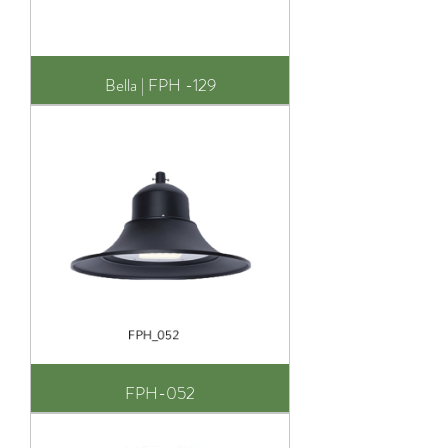
Bella | FPH -129
FPH-052