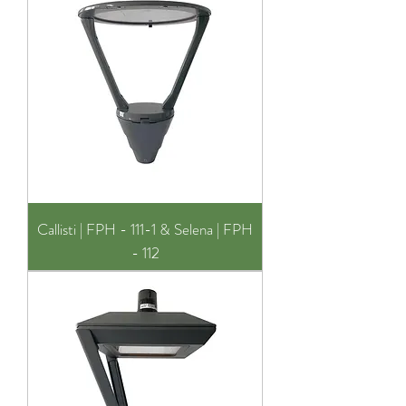
Callisti | FPH - 111-1 & Selena | FPH
- 112