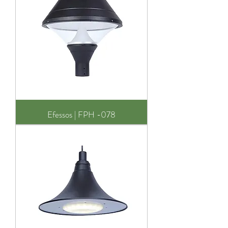
Efessos | FPH -078