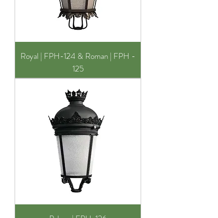
Royal | FPH-124 & Roman | FPH -
125