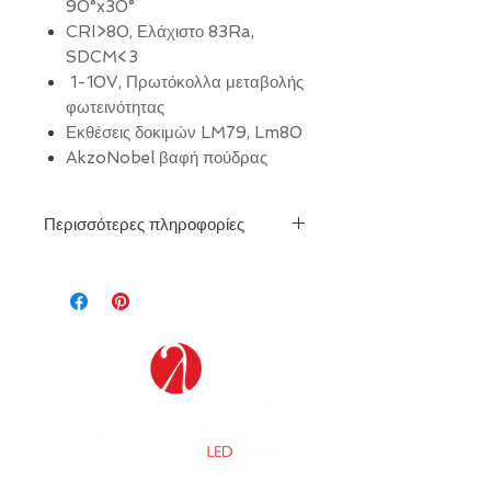
90°x30°
CRI>80, Ελάχιστο 83Ra,
SDCM<3
1-10V, Πρωτόκολλα μεταβολής
φωτεινότητας
Εκθέσεις δοκιμών LM79, Lm80
AkzoNobel βαφή πούδρας
Περισσότερες πληροφορίες
Δείτε το Τεχνικό Φυλλάδιο