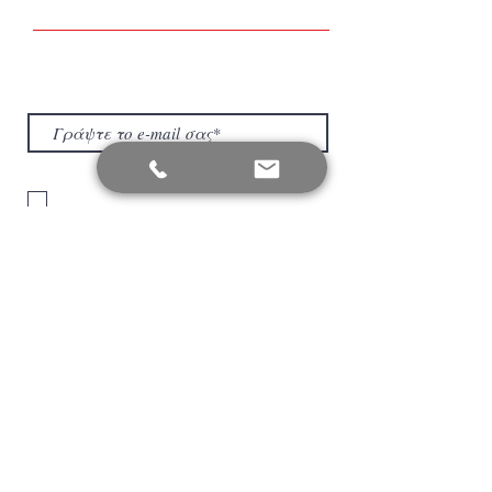
Τα ΝΕΑ της εταιρείας μας
Μάθετε πρώτοι τα νέα της εταιρείας μας
για την Ενέργεια και τον Φωτισμό.
Είμαι σύμφωνος με τους όρους
πολιτικής προστασίας απορρήτου.
Υποβολή
ΔΥΝΑΜΗ ΜΑΣ, οι κριτικές των
πελατών μας
Αξιολογήστε μας