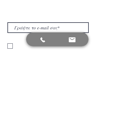
Μάθετε πρώτοι τα νέα της εταιρείας μας
για την Ενέργεια και τον Φωτισμό.
Είμαι σύμφωνος με τους όρους
πολιτικής προστασίας απορρήτου.
Υποβολή
ΔΥΝΑΜΗ ΜΑΣ, οι κριτικές των
πελατών μας
Αξιολογήστε μας
Εμπιστευτείτε την εμπειρία 35 χρόνων