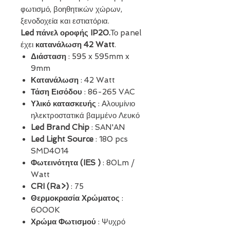
φωτισμό, βοηθητικών χώρων,
ξενοδοχεία και εστιατόρια.
Led πάνελ οροφής IP20.
Το panel
έχει
κατανάλωση 42 Watt
.
Διάσταση
: 595 x 595mm x
9mm
Κατανάλωση
: 42 Watt
Τάση Εισόδου
: 86-265 VAC
Υλικό κατασκευής
: Αλουμίνιο
ηλεκτροστατικά βαμμένο Λευκό
Led Brand Chip
: SAN'AN
Led Light Source
: 180 pcs
SMD4014
Φωτεινότητα (IES )
: 80Lm /
Watt
CRI (Ra>)
: 75
Θερμοκρασία Χρώματος
:
6000K
Χρώμα Φωτισμού
: Ψυχρό