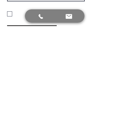
Είμαι σύμφωνος με τους όρους
πολιτικής προστασίας απορρήτου.
Υποβολή
ΔΥΝΑΜΗ ΜΑΣ, οι κριτικές των
πελατών μας
Αξιολογήστε μας
Εμπιστευτείτε την εμπειρία 35 χρόνων
και τους πελάτες μας
3.0
150
Αξιολογήσεις
η μέση βαθμολογία είναι 3 από 5, βάσει 150 ψήφων, Αξιολογήσεις