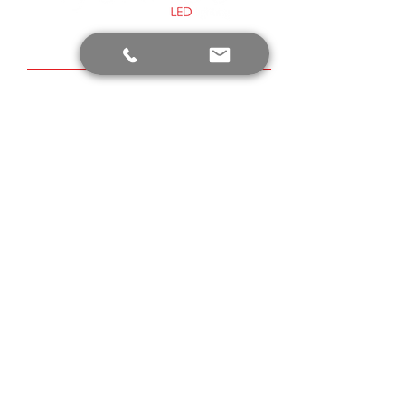
Τα ΝΕΑ της εταιρείας μας
Μάθετε πρώτοι τα νέα της εταιρείας μας
για την Ενέργεια και τον Φωτισμό.
Είμαι σύμφωνος με τους όρους
πολιτικής προστασίας απορρήτου.
Υποβολή
ΔΥΝΑΜΗ ΜΑΣ, οι κριτικές των
πελατών μας